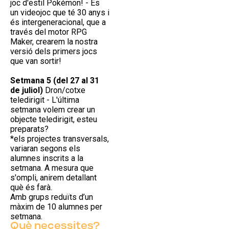
joc d'estil Pokémon! - És
un videojoc que té 30 anys i
és intergeneracional, que a
través del motor RPG
Maker, crearem la nostra
versió dels primers jocs
que van sortir!
Setmana 5 (del 27 al 31
de juliol)
Dron/cotxe
teledirigit - L'última
setmana volem crear un
objecte teledirigit, esteu
preparats?
*els projectes transversals,
variaran segons els
alumnes inscrits a la
setmana. A mesura que
s'ompli, anirem detallant
què és farà.
Amb grups reduïts d’un
màxim de 10 alumnes per
setmana.
Què necessites?