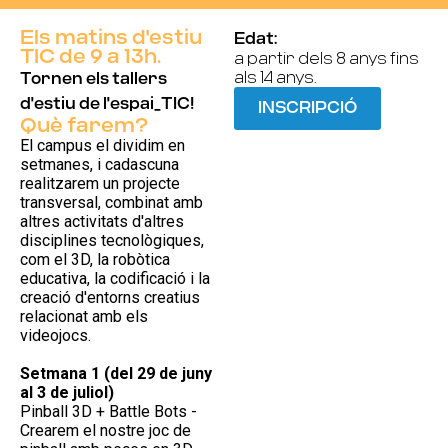
Els matins d'estiu
Edat:
TIC de 9 a 13h.
a partir dels 8 anys fins
als 14 anys.
Tornen els tallers
d'estiu de l'espai_TIC!
INSCRIPCIÓ
Què farem?
El campus el dividim en
setmanes, i cadascuna
realitzarem un projecte
transversal, combinat amb
altres activitats d'altres
disciplines tecnològiques,
com el 3D, la robòtica
educativa, la codificació i la
creació d'entorns creatius
relacionat amb els
videojocs.
Setmana 1 (del 29 de juny
al 3 de juliol)
Pinball 3D + Battle Bots -
Crearem el nostre joc de